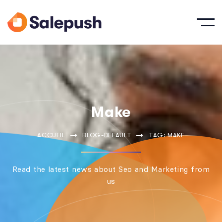
Make
ACCUEIL
BLOG-DEFAULT
TAG: MAKE
Read the latest news about Seo and Marketing from
us