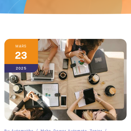
MARS
23
2025
By
Automatiks
Make
,
Power Automate
,
Zapier