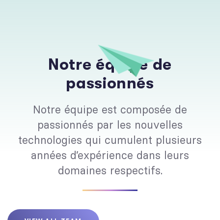
N
o
t
r
e
é
q
u
i
p
e
d
e
p
a
s
s
i
o
n
n
é
s
Notre équipe est composée de
passionnés par les nouvelles
technologies qui cumulent plusieurs
années d’expérience dans leurs
domaines respectifs.