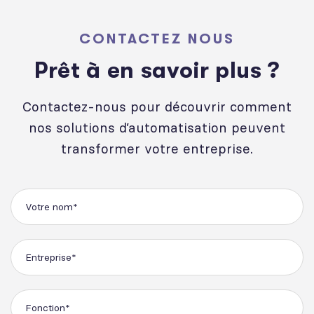
CONTACTEZ NOUS
P
r
ê
t
à
e
n
s
a
v
o
i
r
p
l
u
s
?
Contactez-nous pour découvrir comment
nos solutions d’automatisation peuvent
transformer votre entreprise.