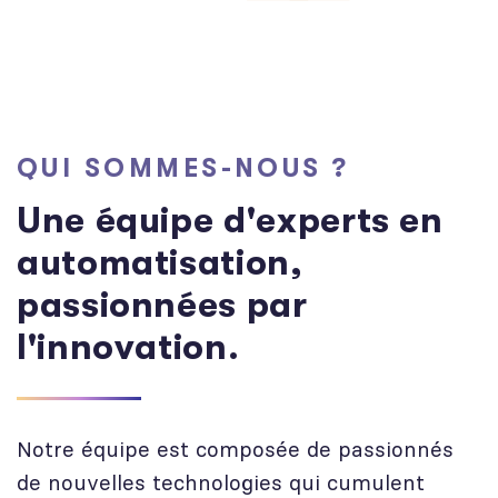
Q
U
I
S
O
M
M
E
S
-
N
O
U
S
?
U
n
e
é
q
u
i
p
e
d
'
e
x
p
e
r
t
s
e
n
a
u
t
o
m
a
t
i
s
a
t
i
o
n
,
p
a
s
s
i
o
n
n
é
e
s
p
a
r
l
'
i
n
n
o
v
a
t
i
o
n
.
Notre équipe est composée de passionnés
de nouvelles technologies qui cumulent