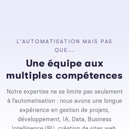
L
'
A
U
T
O
M
A
T
I
S
A
T
I
O
N
M
A
I
S
P
A
S
Q
U
E
.
.
.
U
n
e
é
q
u
i
p
e
a
u
x
m
u
l
t
i
p
l
e
s
c
o
m
p
é
t
e
n
c
e
s
Notre expertise ne se limite pas seulement
à l’automatisation : nous avons une longue
expérience en gestion de projets,
développement, IA, Data, Business
Intelligence (BI), création de sites web,