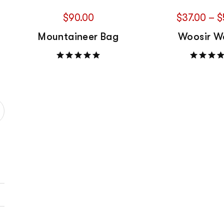
$
90.00
$
37.00
 – 
$
Mountaineer Bag
Woosir W
Note
5.00
sur 5
Note
5