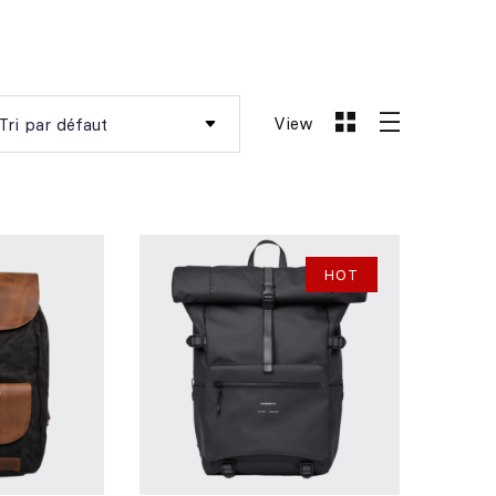
View
HOT