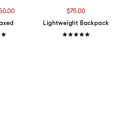
50.00
$
75.00
axed
Lightweight Backpack
.00
sur 5
Note
5.00
sur 5