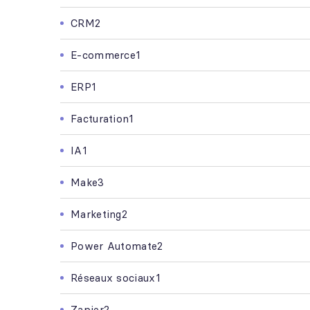
CRM
2
E-commerce
1
ERP
1
Facturation
1
IA
1
Make
3
Marketing
2
Power Automate
2
Réseaux sociaux
1
Zapier
2